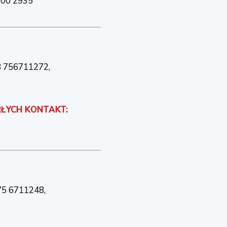
000 2935
48 756711272,
ŁYCH
KONTAKT:
 75 6711248,