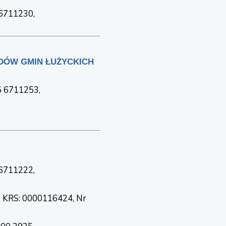
 6711230,
DÓW GMIN ŁUŻYCKICH
75 6711253,
 6711222,
 KRS: 0000116424, Nr