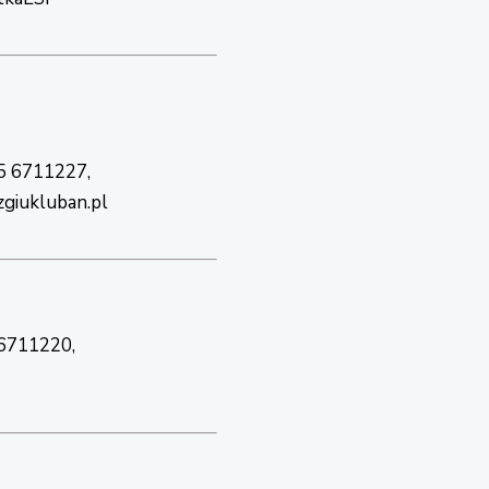
75 6711227,
zgiukluban.pl
 6711220,