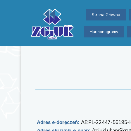
Strona Główna
Harmonogramy
AE:PL-22447-56195
Adres e-doręczeń:
/zgiukluban/Skr
Adres skrzynki e-puap: