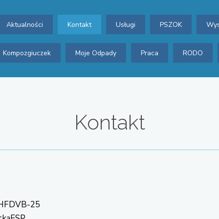
Aktualności
Kontakt
Usługi
PSZOK
Wys
Kompozgiuczek
Moje Odpady
Praca
RODO
Kontakt
-HFDVB-25
ytkaESP