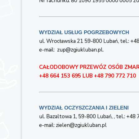
Nr rachunku: 80 1090 1955 0000 0005 2
WYDZIAŁ USŁUG POGRZEBOWYCH
ul. Wrocławska 21 59-800 Lubań, tel.: +
e-mail: zup@zgiukluban.pl.
CAŁODOBOWY PRZEWÓZ OSÓB ZMAR
+48 664 153 695
LUB
+48 790 772 710
WYDZIAŁ OCZYSZCZANIA I ZIELENI
ul. Bazaltowa 1, 59-800 Lubań, , tel.: +48
e-mail: zielen@zgiukluban.pl