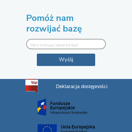
Pomóż nam
rozwijać bazę
Wyślij
Deklaracja dostępności