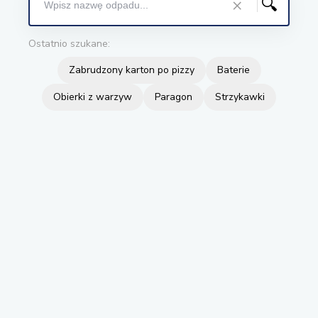
×
🔍
Ostatnio szukane:
Zabrudzony karton po pizzy
Baterie
Obierki z warzyw
Paragon
Strzykawki