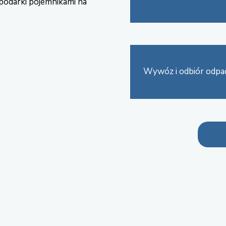
podarki pojemnikami na
Wywóz i odbiór odp