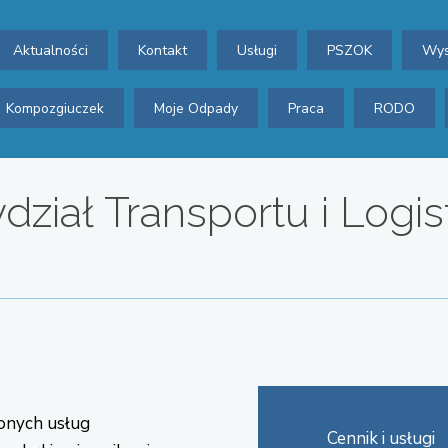
Aktualności
Kontakt
Usługi
PSZOK
Wys
Kompozgiuczek
Moje Odpady
Praca
RODO
ział Transportu i Logis
onych usług
Cennik i usługi