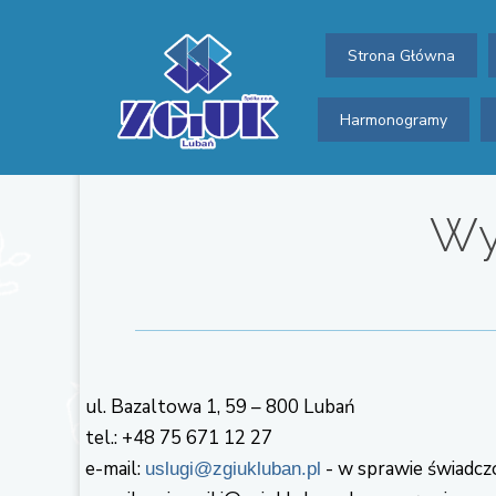
Strona Główna
Harmonogramy
Wyd
ul. Bazaltowa 1, 59 – 800 Lubań
tel.: +48 75 671 12 27
e-mail:
- w sprawie świadcz
uslugi@zgiukluban.pl