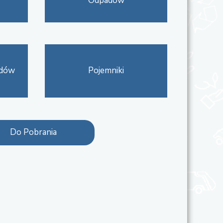
Odpadów
adów
Pojemniki
Do Pobrania