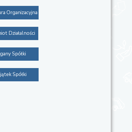
ra Organizacyjna
iot Działalności
gany Spółki
jątek Spółki