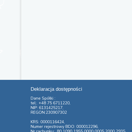
Deklaracja dostępności
Dane Spółki :
tel:. +48 75 6711220,
NIP: 6131425217,
REGON:230907302
KRS: 0000116424,
Numer rejestrowy BDO: 000012296,
Nr rachunku:
80 1090 1955 0000 0005 2000 2935