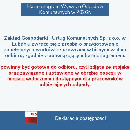
Harmonogram Wywozu Odpadów
Komunalnych w 2026r.
Zakład Gospodarki i Usług Komunalnych Sp. z o.o. w
Lubaniu zwraca się z prośbą o przygotowanie
zapełnionych worków z surowcami wtórnymi w dniu
odbioru, zgodnie z obowiązującym harmonogramem.
powinny być gotowe do odbioru, czyli zdjęte ze stojaka
oraz zawiązane i ustawione w obrębie posesji w
miejscu widocznym i dostępnym dla pracowników
odbierających odpady.
Deklaracja dostępności