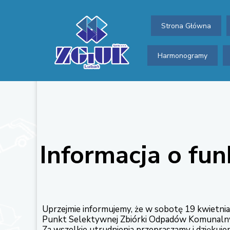
Strona Główna
Harmonogramy
Informacja o f
Uprzejmie informujemy, że w sobotę 19 kwietni
Punkt Selektywnej Zbiórki Odpadów Komunalnyc
Za wszelkie utrudnienia przepraszamy i dziękuj