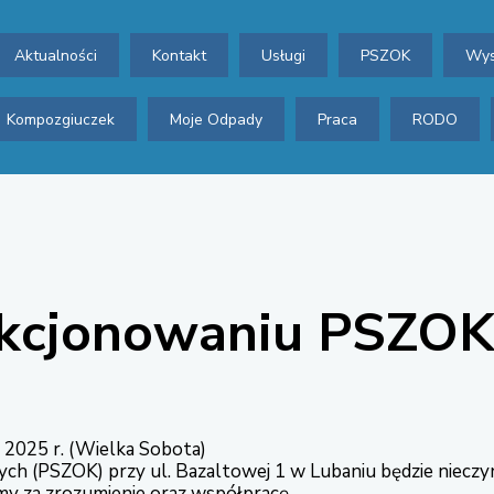
Aktualności
Kontakt
Usługi
PSZOK
Wys
Kompozgiuczek
Moje Odpady
Praca
RODO
unkcjonowaniu PSZOK
a 2025 r. (Wielka Sobota)
h (PSZOK) przy ul. Bazaltowej 1 w Lubaniu będzie nieczy
emy za zrozumienie oraz współpracę.